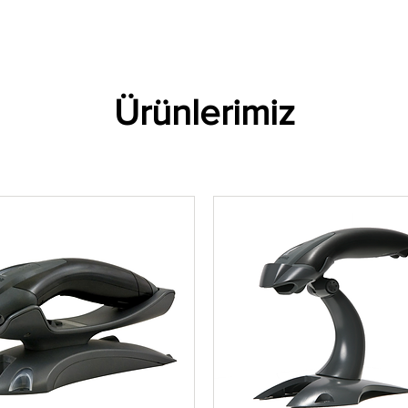
Etiketler
Ribonlar
Barkod Yazıcılar
Barkod Okuyucul
Ürünlerimiz