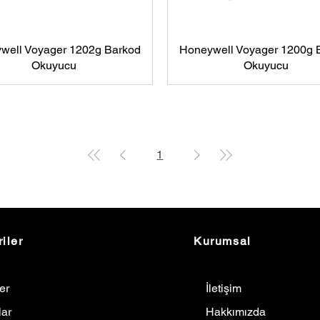
well Voyager 1202g Barkod
Honeywell Voyager 1200g 
Okuyucu
Okuyucu
1
iler
Kurumsal
ler
İletişim
lar
Hakkımızda