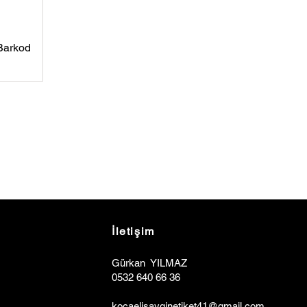
Barkod
İletişim
Gürkan YILMAZ
0532 640 66 36
kocaelisa
y
ginetiket41@gmail.com