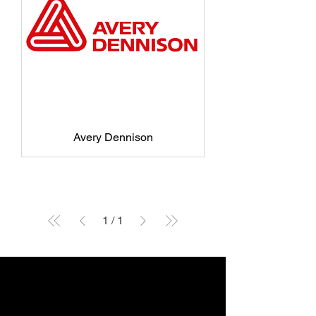
Avery Dennison
1
/
1