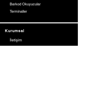
Barkod Okuyucular
Terminaller
Kurumsal
İletişim
Hakkımızda
Referanslarımız
Çözüm Ortaklarımız
Blog
Fiyat Teklif Al
İletişim
Gürkan YILMAZ