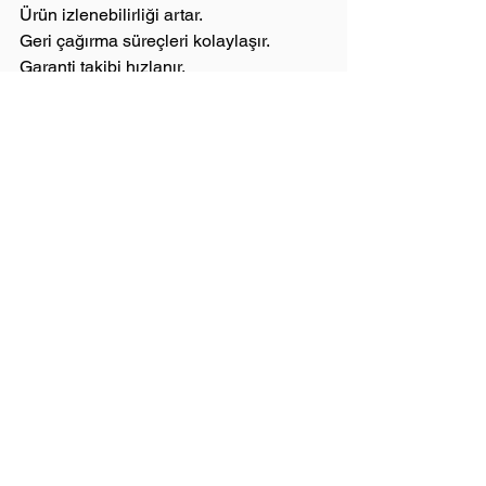
Ürün izlenebilirliği artar.
Geri çağırma süreçleri kolaylaşır.
Garanti takibi hızlanır.
Stok kontrolü düzenli hale gelir.
Demirbaş yönetimi sistematik olur.
Operasyonel hatalar azalır.
Uzun vadede seri numaralı etiket 
sistemi, işletmenin kurumsal yapısını 
güçlendirir ve profesyonel görünüm 
sağlar.
Sonuç
Seri numaralı etiketler, modern 
işletmeler için yalnızca bir etiket değil; 
izlenebilirlik, güvenlik ve operasyonel 
kontrol sisteminin temel bileşenidir. 