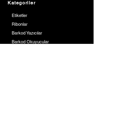
Kategoriler
Etiketler
Ribonlar
Barkod Yazıcılar
Barkod Okuyucular
Terminaller
Kurumsal
İletişim
Hakkımızda
Referanslarımız
Çözüm Ortaklarımız
Blog