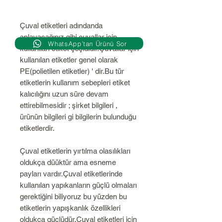
Çuval etiketleri adındanda
anlayacağınız gibi çuvallar için
WhatsApp’tan Ürünü Sor
kullanılan etiket çeşididir.Çuvallar için
kullanılan etiketler genel olarak
PE(polietilen etiketler) ' dir.Bu tür
etiketlerin kullanım sebepleri etiket
kalıcılığını uzun süre devam
ettirebilmesidir ; şirket bilgileri ,
ürünün bilgileri gi bilgilerin bulunduğu
etiketlerdir.
Çuval etiketlerin yırtılma olasılıkları
oldukça düüktür ama esneme
payları vardır.Çuval etiketlerinde
kullanılan yapıkanların güçlü olmaları
gerektiğini biliyoruz bu yüzden bu
etiketlerin yapışkanlık özellikleri
oldukça güçlüdür.Çuval etiketleri için