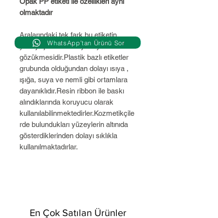
Opak PP etiketi ile özellikleri aynı
olmaktadır
Aralarındaki tek fark bu etiketin
WhatsApp’tan Ürünü Sor
yüzeyi şeffaf ve alt yüzeyinin
gözükmesidir.Plastik bazlı etiketler
grubunda olduğundan dolayı ısıya ,
ışığa, suya ve nemli gibi ortamlara
dayanıklıdır.Resin ribbon ile baskı
alındıklarında koruyucu olarak
kullanılabilinmektedirler.Kozmetikçile
rde bulundukları yüzeylerin altınıda
gösterdiklerinden dolayı sıklıkla
kullanılmaktadırlar.
En Çok Satılan Ürünler