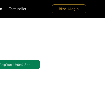
ar
Terminaller
Bize Ulaşın
App’tan Ürünü Sor