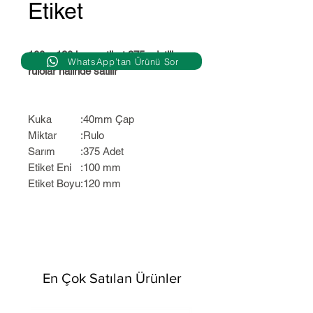
Etiket
100 x 120 kuşe etiket 375 adetlik
WhatsApp’tan Ürünü Sor
rulolar halinde satılır
Kuka
:
40mm Çap
Miktar
:
Rulo
Sarım
:
375 Adet
Etiket Eni
:
100 mm
Etiket Boyu
:
120 mm
En Çok Satılan Ürünler