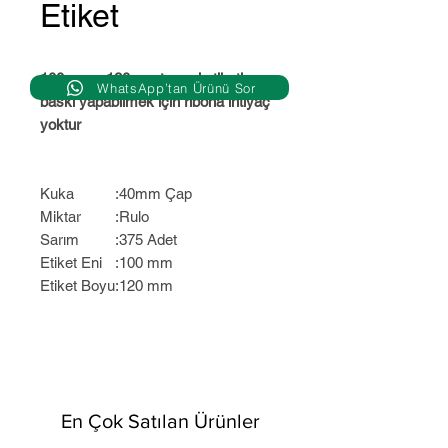
Etiket
100mm x 120mm termal etiketlere
WhatsApp’tan Ürünü Sor
baskı yapabilmek için ribona ihtiyaç
yoktur
Kuka
:
40mm Çap
Miktar
:
Rulo
Sarım
:
375 Adet
Etiket Eni
:
100 mm
Etiket Boyu
:
120 mm
En Çok Satılan Ürünler