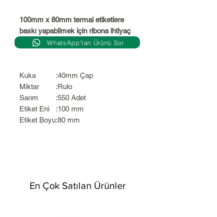
100mm x 80mm termal etiketlere
baskı yapabilmek için ribona ihtiyaç
yoktur
WhatsApp’tan Ürünü Sor
Kuka
:
40mm Çap
Miktar
:
Rulo
Sarım
:
550 Adet
Etiket Eni
:
100 mm
Etiket Boyu
:
80 mm
En Çok Satılan Ürünler