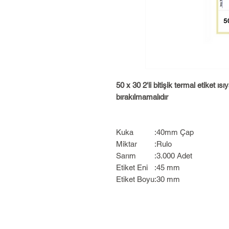
50 x 30 2'li bitişik termal etiket 
bırakılmamalıdır
Kuka
:
40mm Çap
Miktar
:
Rulo
Sarım
:
3.000 Adet
Etiket Eni
:
45 mm
Etiket Boyu
:
30 mm