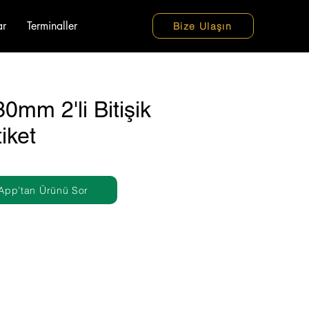
ar
Terminaller
Bize Ulaşın
mm 2'li Bitişik
iket
App’tan Ürünü Sor