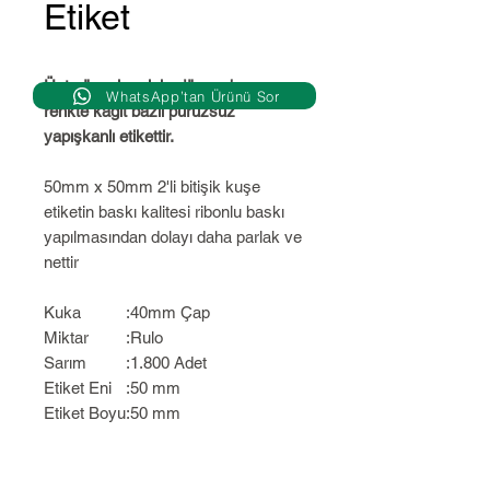
Etiket
Üst yüzeyi parlak, düz ve beyaz
WhatsApp’tan Ürünü Sor
renkte kağıt bazlı pürüzsüz
yapışkanlı etikettir.
50mm x 50mm 2'li bitişik kuşe
etiketin baskı kalitesi ribonlu baskı
yapılmasından dolayı daha parlak ve
nettir
Kuka
:
40mm Çap
Miktar
:
Rulo
Sarım
:
1.800 Adet
Etiket Eni
:
50 mm
Etiket Boyu
:
50 mm