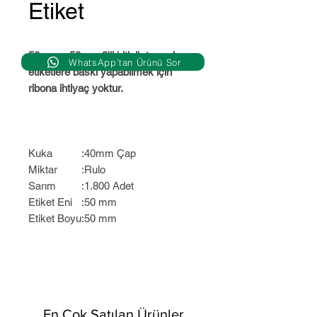
Etiket
50mm x 50mm 2'li bitişik termal
WhatsApp’tan Ürünü Sor
etiketlere baskı yapabilmek için
ribona ihtiyaç yoktur.
Kuka
:
40mm Çap
Miktar
:
Rulo
Sarım
:
1.800 Adet
Etiket Eni
:
50 mm
Etiket Boyu
:
50 mm
En Çok Satılan Ürünler