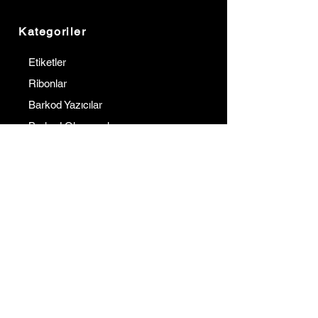
Kategoriler
Etiketler
Ribonlar
Barkod Yazıcılar
Barkod Okuyucular
Terminaller
Kurumsal
İletişim
Hakkımızda
Referanslarımız
Çözüm Ortaklarımız