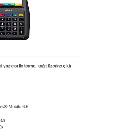
yazıcısı ile termal kağıt üzerine çıktı
ws® Mobile 6.5
ran
0)