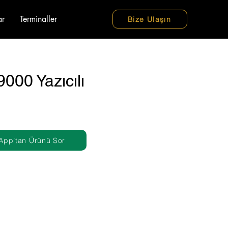
ar
Terminaller
Bize Ulaşın
9000 Yazıcılı
App’tan Ürünü Sor