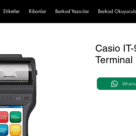
Etiketler
Ribonlar
Barkod Yazıcılar
Barkod Okuyucul
Casio IT-
Terminal
Whats