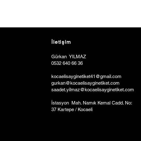
İletişim
Gürkan YILMAZ
0532 640 66 36
kocaelisa
y
ginetiket41@gmail.com
gurkan@kocaelisayginetiket.com
saadet.yilmaz@kocaelisayginetiket.com
İstasyon Mah. Namık Kemal Cadd. No:
37 Kartepe / Kocaeli