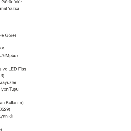
a Görünürlük
rmal Yazıcı
le Göre)
AES
.76Mpbs)
 ve LED Flaş
,3)
rayüzleri
siyon Tuşu
ran Kullanım)
0529)
yanıklı
e)