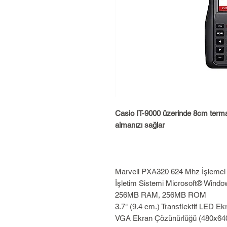
Casio IT-9000 üzerinde 8cm termal 
almanızı sağlar
Marvell PXA320 624 Mhz İşlemci
İşletim Sistemi Microsoft® Windo
256MB RAM, 256MB ROM
3.7" (9.4 cm.) Transflektif LED Ek
VGA Ekran Çözünürlüğü (480x64