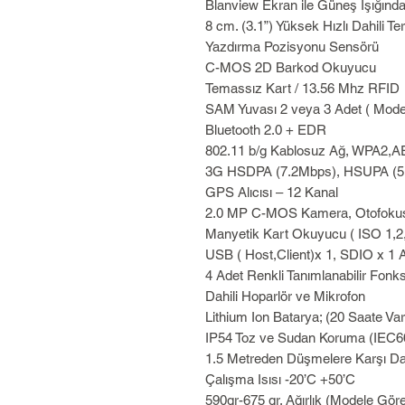
Blanview Ekran ile Güneş Işığınd
8 cm. (3.1”) Yüksek Hızlı Dahili Te
Yazdırma Pozisyonu Sensörü
C-MOS 2D Barkod Okuyucu
Temassız Kart / 13.56 Mhz RFID
SAM Yuvası 2 veya 3 Adet ( Mode
Bluetooth 2.0 + EDR
802.11 b/g Kablosuz Ağ, WPA2,
3G HSDPA (7.2Mbps), HSUPA (5
GPS Alıcısı – 12 Kanal
2.0 MP C-MOS Kamera, Otofokus
Manyetik Kart Okuyucu ( ISO 1,2
USB ( Host,Client)x 1, SDIO x 1 A
4 Adet Renkli Tanımlanabilir Fonk
Dahili Hoparlör ve Mikrofon
Lithium Ion Batarya; (20 Saate Va
IP54 Toz ve Sudan Koruma (IEC6
1.5 Metreden Düşmelere Karşı Da
Çalışma Isısı -20’C +50’C
590gr-675 gr. Ağırlık (Modele Gör