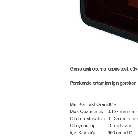
Geniş açılı okuma kapasitesi, güve
Perakende ortamları için gereken k
Min Kontrast Oranı
30%
Max Çözünürlük
0.127 mm / 5 m
Okuma Mesafesi
0 - 25 cm arası
Okuyucu Tipi
Omni Lazer
Işık Kaynağı
650 nm VLD