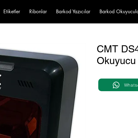
Etiketler
Ribonlar
Barkod Yazıcılar
Barkod Okuyucul
CMT DS4
Okuyucu
Whats