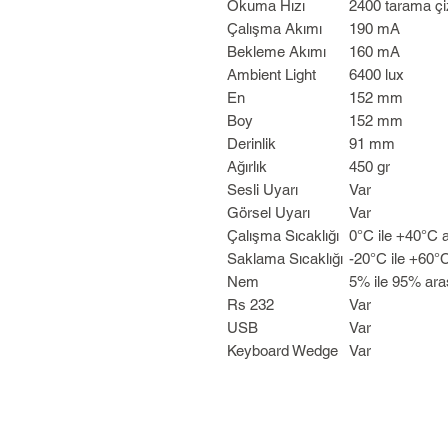
Okuma Hızı
2400 tarama çi
Çalışma Akımı
190 mA
Bekleme Akımı
160 mA
Ambient Light
6400 lux
En
152 mm
Boy
152 mm
Derinlik
91 mm
Ağırlık
450 gr
Sesli Uyarı
Var
Görsel Uyarı
Var
Çalışma Sıcaklığı
0°C ile +40°C a
Saklama Sıcaklığı
-20°C ile +60°C
Nem
5% ile 95% ara
Rs 232
Var
USB
Var
Keyboard Wedge
Var