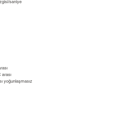
zgisi/saniye
rası
 arası
sı yoğunlaşmasız