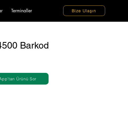
ar
Terminaller
Bize Ulaşın
500 Barkod
App’tan Ürünü Sor