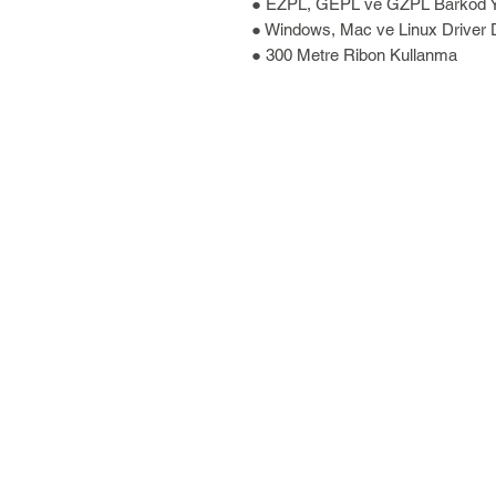
● EZPL, GEPL ve GZPL Barkod Ya
● Windows, Mac ve Linux Driver 
● 300 Metre Ribon Kullanma