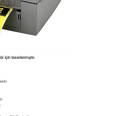
z için tasarlanmıştır.
askı
zı
k