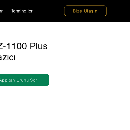
ar
Terminaller
Bize Ulaşın
-1100 Plus
zıcı
App’tan Ürünü Sor