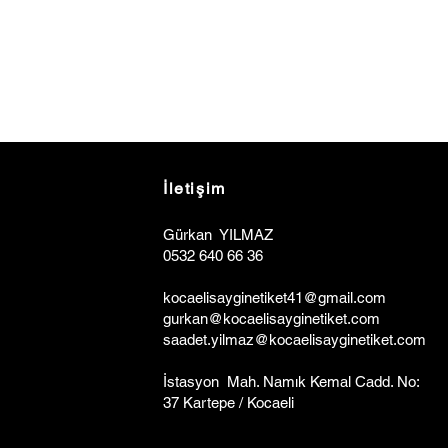
İletişim
Gürkan YILMAZ
0532 640 66 36
kocaelisa
y
ginetiket41@gmail.com
gurkan@kocaelisayginetiket.com
saadet.yilmaz@kocaelisayginetiket.com
İstasyon Mah. Namık Kemal Cadd. No:
37 Kartepe / Kocaeli