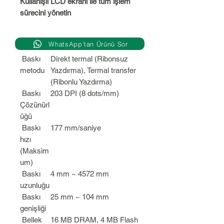
Kullanışlı LCD ekranı ile tüm işlem
sürecini yönetin
WhatsApp’tan Ürünü Sor
Baskı
Direkt termal (Ribonsuz
metodu
Yazdırma), Termal transfer
(Ribonlu Yazdırma)
Baskı
203 DPI (8 dots/mm)
Çözünürl
üğü
Baskı
177 mm/saniye
hızı
(Maksim
um)
Baskı
4 mm ~ 4572 mm
uzunluğu
Baskı
25 mm ~ 104 mm
genişliği
Bellek
16 MB DRAM, 4 MB Flash