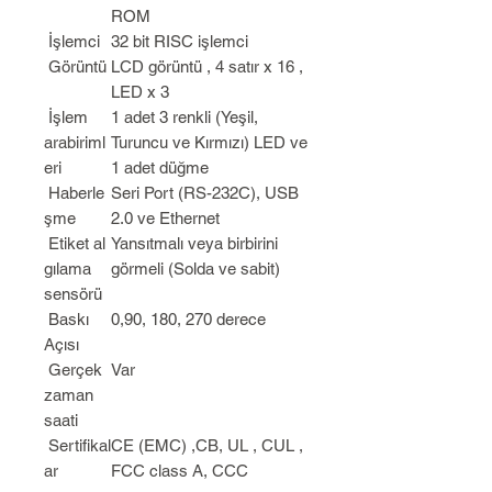
ROM
İşlemci
32 bit RISC işlemci
Görüntü
LCD görüntü , 4 satır x 16 ,
LED x 3
İşlem
1 adet 3 renkli (Yeşil,
arabiriml
Turuncu ve Kırmızı) LED ve
eri
1 adet düğme
Haberle
Seri Port (RS-232C), USB
şme
2.0 ve Ethernet
Etiket al
Yansıtmalı veya birbirini
gılama
görmeli (Solda ve sabit)
sensörü
Baskı
0,90, 180, 270 derece
Açısı
Gerçek
Var
zaman
saati
Sertifikal
CE (EMC) ,CB, UL , CUL ,
ar
FCC class A, CCC