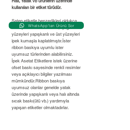
Halı, Yatak vb ürünlerin üzerinde
kullanılan bir etiket türüdür.
Saten etiketle benzerlikleri oldukça
WhatsApp’tan Ürünü Sor
olan İpek Asetat Etiketler,aşağı
yüzeyleri yapışkanlı ve üst yüzeyleri
ipek kumaşla kaplatılmıştır.İster
ribbon baskıya uyumlu ister
uyumsuz türlerinden alabilirsiniz.
İpek Asetat Etiketlere istek üzerine
ofset baskı sayesinde renkli resimler
veya açıklayıcı bilgiler yazılması
mümkündür.Ribbon baskıya
uyumsuz olanlar genelde yatak
üzerinde yapışkanlı veya halı altında
sıcak baskı(ütü vb.) yardımıyla
yapışan etiketler olmaktadırlar.