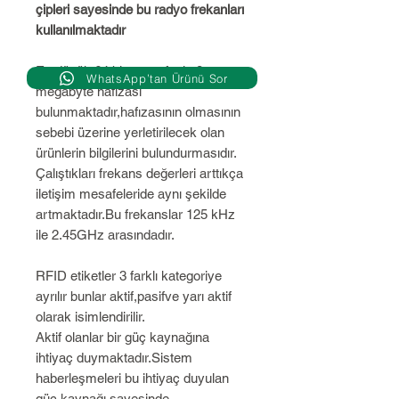
çipleri sayesinde bu radyo frekanları
kullanılmaktadır
En düşük 64 bit ve en fazla 8
WhatsApp’tan Ürünü Sor
megabyte hafızası
bulunmaktadır,hafızasının olmasının
sebebi üzerine yerletirilecek olan
ürünlerin bilgilerini bulundurmasıdır.
Çalıştıkları frekans değerleri arttıkça
iletişim mesafeleride aynı şekilde
artmaktadır.Bu frekanslar 125 kHz
ile 2.45GHz arasındadır.
RFID etiketler 3 farklı kategoriye
ayrılır bunlar aktif,pasifve yarı aktif
olarak isimlendirilir.
Aktif olanlar bir güç kaynağına
ihtiyaç duymaktadır.Sistem
haberleşmeleri bu ihtiyaç duyulan
güç kaynağı sayesinde