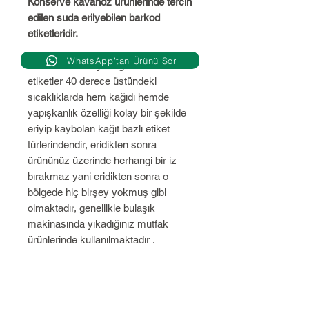
Konserve kavanoz ürünlerinde tercih
edilen suda erilyebilen barkod
etiketleridir.
WhatsApp’tan Ürünü Sor
Adındanda anlayacağınız üzere bu
etiketler 40 derece üstündeki
sıcaklıklarda hem kağıdı hemde
yapışkanlık özelliği kolay bir şekilde
eriyip kaybolan kağıt bazlı etiket
türlerindendir, eridikten sonra
ürününüz üzerinde herhangi bir iz
bırakmaz yani eridikten sonra o
bölgede hiç birşey yokmuş gibi
olmaktadır, genellikle bulaşık
makinasında yıkadığınız mutfak
ürünlerinde kullanılmaktadır .