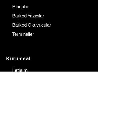
Ribonlar
Barkod Yazıcılar
Barkod Okuyucular
Terminaller
Kurumsal
İletişim
Hakkımızda
Referanslarımız
Çözüm Ortaklarımız
Blog
Fiyat Teklif Al