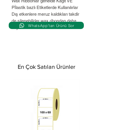
Wax Ribbonlar genelde Kağıt VE
Pİlastik bazlı Etiketlerde Kullanılırlar
Dış etkenlere meruz kaldıkları takdir
de silenebilirler wax ribondan daha
WhatsApp’tan Ürünü Sor
dayanıklıdırlardır..
En Çok Satılan Ürünler