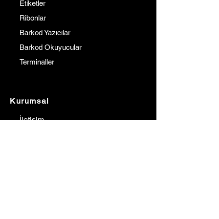
Etiketler
Ribonlar
Barkod Yazıcılar
Barkod Okuyucular
Terminaller
Kurumsal
İletişim
Hakkımızda
Referanslarımız
Çözüm Ortaklarımız
Blog
Fiyat Teklif Al