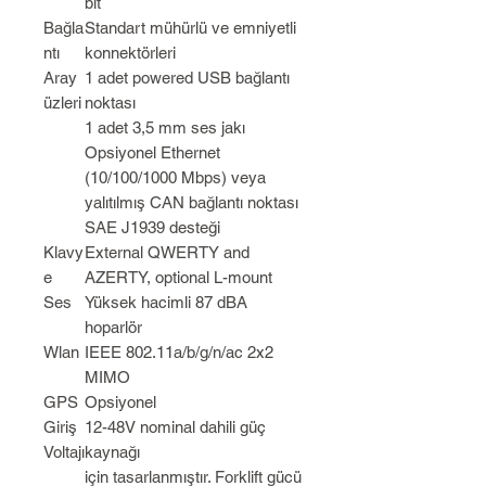
bit
Bağla
Standart mühürlü ve emniyetli
ntı
konnektörleri
Aray
1 adet powered USB bağlantı
üzleri
noktası
1 adet 3,5 mm ses jakı
Opsiyonel Ethernet
(10/100/1000 Mbps) veya
yalıtılmış CAN bağlantı noktası
SAE J1939 desteği
Klavy
External QWERTY and
e
AZERTY, optional L-mount
Ses
Yüksek hacimli 87 dBA
hoparlör
Wlan
IEEE 802.11a/b/g/n/ac 2x2
MIMO
GPS
Opsiyonel
Giriş
12-48V nominal dahili güç
Voltajı
kaynağı
için tasarlanmıştır. Forklift gücü