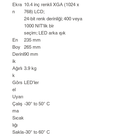
Ekra
10.4 inç renkli XGA (1024 x
n
768) LCD;
24-bit renk derinliği; 400 veya
1000 NIT'lik bir
seçim; LED arka ışık
En
235 mm
Boy
265 mm
Derinl
90 mm
ik
Ağırlı
3.9 kg
k
Görs
LED'ler
el
Uyarı
Çalış
-30° to 50° C
ma
Sıcak
lığı
Sakla
-30° to 60° C