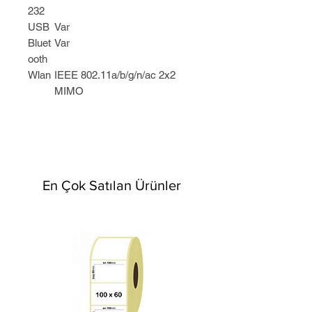
232
USB
Var
Bluet
Var
ooth
Wlan
IEEE 802.11a/b/g/n/ac 2x2
MIMO
En Çok Satılan Ürünler