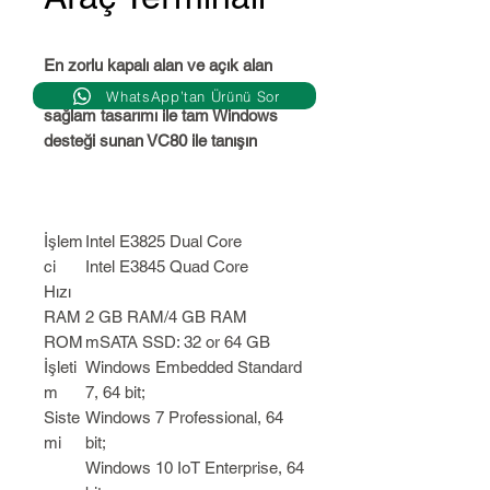
En zorlu kapalı alan ve açık alan
uygulamalarınız için geliştirilen
WhatsApp’tan Ürünü Sor
sağlam tasarımı ile tam Windows
desteği sunan VC80 ile tanışın
İşlem
Intel E3825 Dual Core
ci
Intel E3845 Quad Core
Hızı
RAM
2 GB RAM/4 GB RAM
ROM
mSATA SSD: 32 or 64 GB
İşleti
Windows Embedded Standard
m
7, 64 bit;
Siste
Windows 7 Professional, 64
mi
bit;
Windows 10 IoT Enterprise, 64