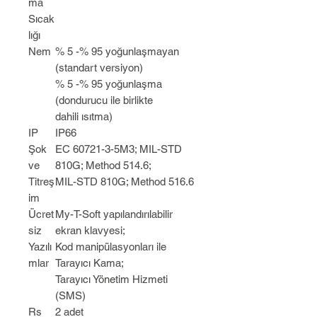
ma
Sıcak
lığı
Nem
% 5 -% 95 yoğunlaşmayan
(standart versiyon)
% 5 -% 95 yoğunlaşma
(dondurucu ile birlikte
dahili ısıtma)
IP
IP66
Şok
EC 60721-3-5M3; MIL-STD
ve
810G; Method 514.6;
Titreş
MIL-STD 810G; Method 516.6
im
Ücret
My-T-Soft yapılandırılabilir
siz
ekran klavyesi;
Yazılı
Kod manipülasyonları ile
mlar
Tarayıcı Kama;
Tarayıcı Yönetim Hizmeti
(SMS)
Rs
2 adet