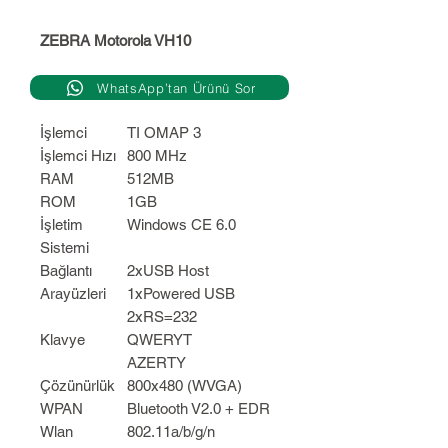
ZEBRA Motorola VH10
WhatsApp’tan Ürünü Sor
İşlemci
TI OMAP 3
İşlemci Hızı
800 MHz
RAM
512MB
ROM
1GB
İşletim
Windows CE 6.0
Sistemi
Bağlantı
2xUSB Host
Arayüzleri
1xPowered USB
2xRS=232
Klavye
QWERYT
AZERTY
Çözünürlük
800x480 (WVGA)
WPAN
Bluetooth V2.0 + EDR
Wlan
802.11a/b/g/n