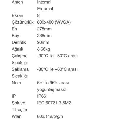
Anten
Internal
External
Ekran
8
Çözünürlük
800x480 (WVGA)
En
278mm
Boy
238mm
Derinlik
90mm
Ağırlık
3.66kg
Çalışma
-30°C ile +50°C arası
Sıcaklığı
Saklama
-30°C ile +60°C arası
Sıcaklığı
Nem
5% ile 95% arası
yoğunlaşmasız
IP
IP66
Şok ve
IEC 60721-3-5M2
Titreşim
Wlan
802.11a/b/g/n