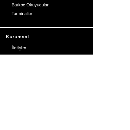
Barkod Okuyucular
Terminaller
Kurumsal
İletişim
Hakkımızda
Referanslarımız
Çözüm Ortaklarımız
Blog
Fiyat Teklif Al
İletişim
Gürkan YILMAZ