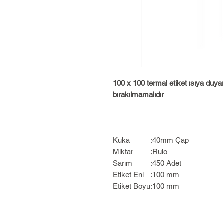
100 x 100 termal etiket ısıya duy
bırakılmamalıdır
Kuka
:
40mm Çap
Miktar
:
Rulo
Sarım
:
450 Adet
Etiket Eni
:
100 mm
Etiket Boyu
:
100 mm