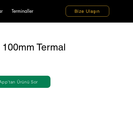
ar
Terminaller
Bize Ulaşın
 100mm Termal
App’tan Ürünü Sor