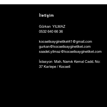
İletişim
Gürkan YILMAZ
0532 640 66 36
kocaelisa
y
ginetiket41@gmail.com
gurkan@kocaelisayginetiket.com
saadet.yilmaz@kocaelisayginetiket.com
İstasyon Mah. Namık Kemal Cadd. No:
37 Kartepe / Kocaeli