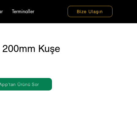
ar
Terminaller
Bize Ulaşın
 200mm Kuşe
App’tan Ürünü Sor