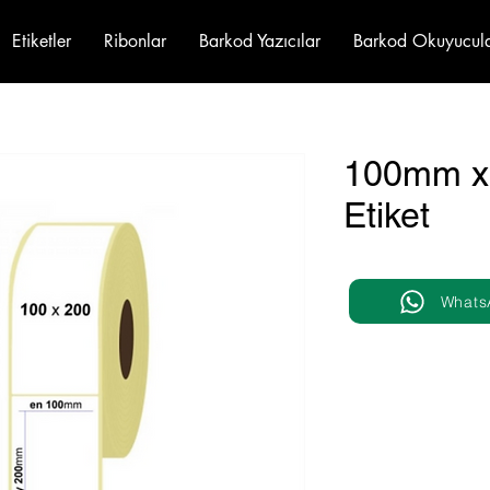
Etiketler
Ribonlar
Barkod Yazıcılar
Barkod Okuyucul
100mm x
Etiket
Whats