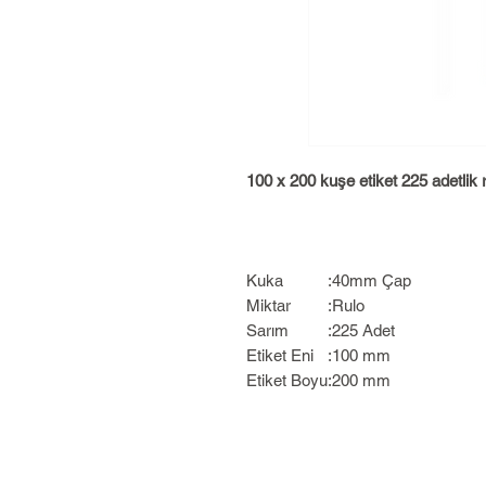
100 x 200 kuşe etiket 225 adetlik ru
Kuka
:
40mm Çap
Miktar
:
Rulo
Sarım
:
225 Adet
Etiket Eni
:
100 mm
Etiket Boyu
:
200 mm