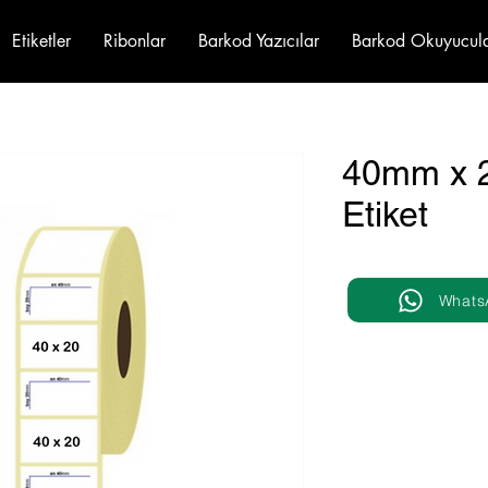
Etiketler
Ribonlar
Barkod Yazıcılar
Barkod Okuyucul
40mm x 
Etiket
Whats