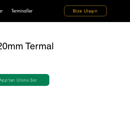
ar
Terminaller
Bize Ulaşın
20mm Termal
App’tan Ürünü Sor