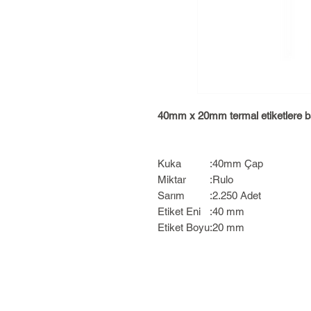
40mm x 20mm termal etiketlere bas
Kuka
:
40mm Çap
Miktar
:
Rulo
Sarım
:
2.250 Adet
Etiket Eni
:
40 mm
Etiket Boyu
:
20 mm