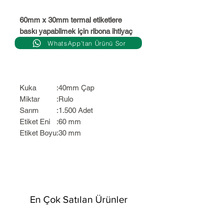
60mm x 30mm termal etiketlere
baskı yapabilmek için ribona ihtiyaç
yoktur.
WhatsApp’tan Ürünü Sor
Kuka
:
40mm Çap
Miktar
:
Rulo
Sarım
:
1.500 Adet
Etiket Eni
:
60 mm
Etiket Boyu
:
30 mm
En Çok Satılan Ürünler