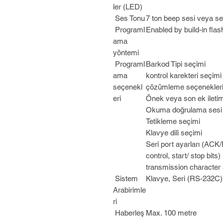
ler (LED)
Ses Tonu
7 ton beep sesi veya s
Programl
Enabled by build-in fl
ama
yöntemi
Programl
Barkod Tipi seçimi
ama
kontrol karekteri seçimi
seçenekl
çözümleme seçenekler
eri
Önek veya son ek iletim
Okuma doğrulama sesi
Tetikleme seçimi
Klavye dili seçimi
Seri port ayarları (AC
control, start/ stop bit
transmission character 
Sistem
Klavye, Seri (RS-232C
Arabirimle
ri
Haberleş
Max. 100 metre