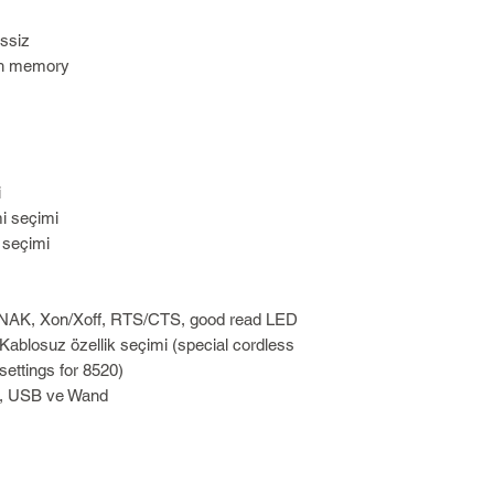
essiz
ash memory
i
i seçimi
 seçimi
K/NAK, Xon/Xoff, RTS/CTS, good read LED
s) Kablosuz özellik seçimi (special cordless
settings for 8520)
), USB ve Wand