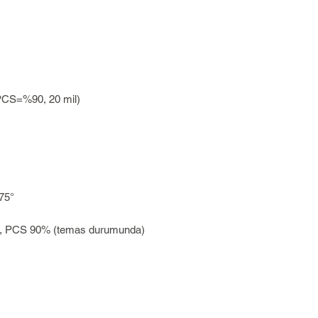
PCS=%90, 20 mil)
 75°
9, PCS 90% (temas durumunda)