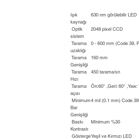
Işık
630 nm görülebilir LED
kaynağı
Optik
2048 pixel CCD
sistem
Tarama
0 - 600 mm (Code 39, 
uzaklığı
Tarama
160 mm
Genişliği
Tarama
450 tarama/sn
Hızı
Tarama
Ön:60° ,Geri: 60° ,Yaw:
açısı
Minimum
4 mil (0.1 mm) Code 3
Bar
Genişliği
Baskı
Minimum %30
Kontrastı
Gösterge
Yeşil ve Kırmızı LED