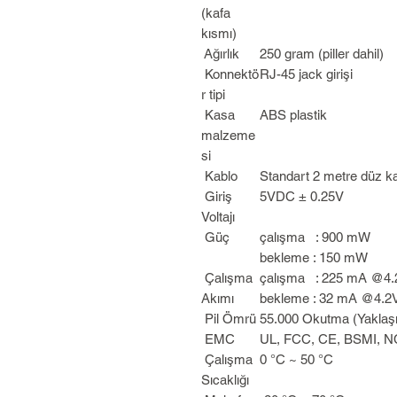
(kafa
kısmı)
Ağırlık
250 gram (piller dahil)
Konnektö
RJ-45 jack girişi
r tipi
Kasa
ABS plastik
malzeme
si
Kablo
Standart 2 metre düz k
Giriş
5VDC ± 0.25V
Voltajı
Güç
çalışma : 900 mW
bekleme : 150 mW
Çalışma
çalışma : 225 mA @4
Akımı
bekleme : 32 mA @4.
Pil Ömrü
55.000 Okutma (Yaklaşı
EMC
UL, FCC, CE, BSMI, 
Çalışma
0 °C ~ 50 °C
Sıcaklığı