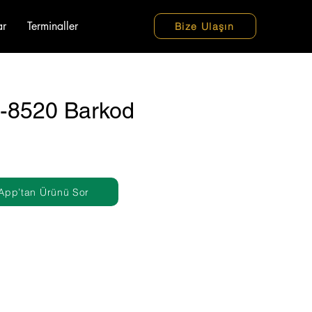
ar
Terminaller
Bize Ulaşın
-8520 Barkod
App’tan Ürünü Sor