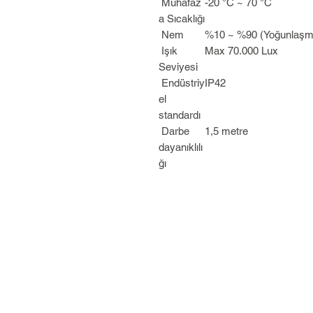
Muhafaz
-20 °C ~ 70 °C
a Sıcaklığı
Nem
%10 ~ %90 (Yoğunlaşm
Işık
Max 70.000 Lux
Seviyesi
Endüstriy
IP42
el
standardı
Darbe
1,5 metre
dayanıklılı
ğı