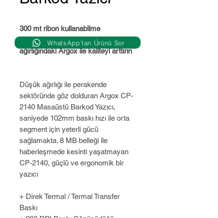
300 mt ribon kullanabilme
yeteneğine sahip ve sadece 2,1 kg
WhatsApp’tan Ürünü Sor
ağırlığındaki Argox ile kaliteyi arttırın
Düşük ağırlığı ile perakende
sektöründe göz dolduran Argox CP-
2140 Masaüstü Barkod Yazıcı,
saniyede 102mm baskı hızı ile orta
segment için yeterli gücü
sağlamakta. 8 MB belleği ile
haberleşmede kesinti yaşatmayan
CP-2140, güçlü ve ergonomik bir
yazıcı
+ Direk Termal / Termal Transfer
Baskı