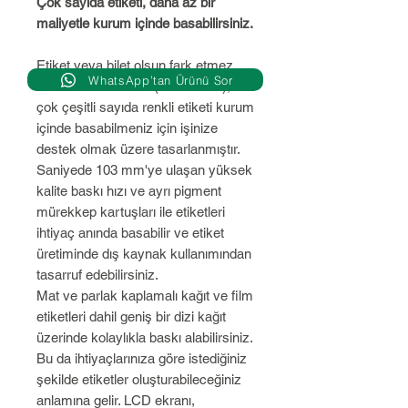
Çok sayıda etiketi, daha az bir
maliyetle kurum içinde basabilirsiniz.
Etiket veya bilet olsun fark etmez
WhatsApp’tan Ürünü Sor
ColorWorks C3500 (TM-C3500),
çok çeşitli sayıda renkli etiketi kurum
içinde basabilmeniz için işinize
destek olmak üzere tasarlanmıştır.
Saniyede 103 mm'ye ulaşan yüksek
kalite baskı hızı ve ayrı pigment
mürekkep kartuşları ile etiketleri
ihtiyaç anında basabilir ve etiket
üretiminde dış kaynak kullanımından
tasarruf edebilirsiniz.
Mat ve parlak kaplamalı kağıt ve film
etiketleri dahil geniş bir dizi kağıt
üzerinde kolaylıkla baskı alabilirsiniz.
Bu da ihtiyaçlarınıza göre istediğiniz
şekilde etiketler oluşturabileceğiniz
anlamına gelir. LCD ekranı,