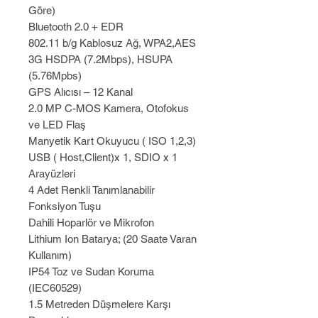
Göre)
Bluetooth 2.0 + EDR
802.11 b/g Kablosuz Ağ, WPA2,AES
3G HSDPA (7.2Mbps), HSUPA
(5.76Mpbs)
GPS Alıcısı – 12 Kanal
2.0 MP C-MOS Kamera, Otofokus
ve LED Flaş
Manyetik Kart Okuyucu ( ISO 1,2,3)
USB ( Host,Client)x 1, SDIO x 1
Arayüzleri
4 Adet Renkli Tanımlanabilir
Fonksiyon Tuşu
Dahili Hoparlör ve Mikrofon
Lithium Ion Batarya; (20 Saate Varan
Kullanım)
IP54 Toz ve Sudan Koruma
(IEC60529)
1.5 Metreden Düşmelere Karşı