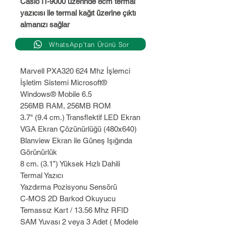
Casio IT-9000 üzerinde 8cm termal
yazıcısı ile termal kağıt üzerine çıktı
almanızı sağlar
WhatsApp’tan Ürünü Sor
Marvell PXA320 624 Mhz İşlemci
İşletim Sistemi Microsoft®
Windows® Mobile 6.5
256MB RAM, 256MB ROM
3.7" (9.4 cm.) Transflektif LED Ekran
VGA Ekran Çözünürlüğü (480x640)
Blanview Ekran ile Güneş Işığında
Görünürlük
8 cm. (3.1”) Yüksek Hızlı Dahili
Termal Yazıcı
Yazdırma Pozisyonu Sensörü
C-MOS 2D Barkod Okuyucu
Temassız Kart / 13.56 Mhz RFID
SAM Yuvası 2 veya 3 Adet ( Modele