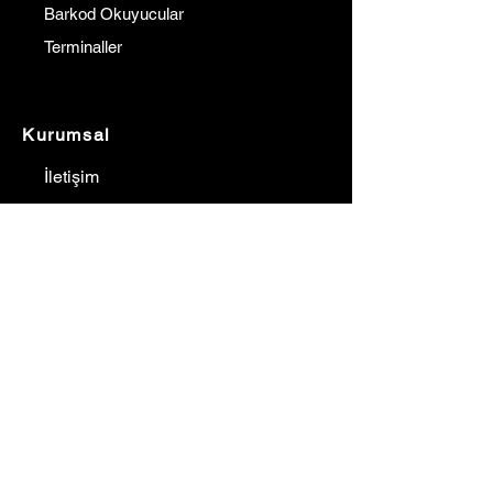
Barkod Okuyucular
Terminaller
Kurumsal
İletişim
Hakkımızda
Referanslarımız
Çözüm Ortaklarımız
Blog
Fiyat Teklif Al
İletişim
Gürkan YILMAZ