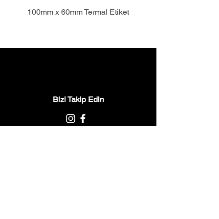
100mm x 60mm Termal Etiket
Bizi Takip Edin
Pzt - Cts 9:00-18:00
Kategoriler
Etiketler
Ribonlar
Barkod Yazıcılar