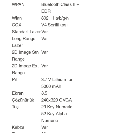
WPAN
Bluetooth Class II +
EDR
Wlan
802.11 a/b/g/n
CCX
V4 Sertifikası
Standart Lazer
Var
Long Range
Var
Lazer
2D Image Stn
Var
Range
2D Image Ext
Var
Range
Pil
3.7 V Lithium Ion
5000 mAh
Ekran
3.5
Çözünürlük
240x320 QVGA
Tuş
29 Key Numeric
52 Key Alpha
Numeric
Kabza
Var