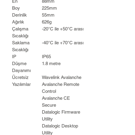
En
88mm
Boy
225mm
Derinlik
55mm
Ağırlık
626g
Çalışma
-20°C ile +50°C arası
Sıcaklığı
Saklama
-40°C ile +70°C arası
Sıcaklığı
IP
IP65
Düşme
1.8 metre
Dayanımı
Ücretsiz
Wavelink Avalanche
Yazılımlar
Avalanche Remote
Control
Avalanche CE
Secure
Datalogic Firmware
Utility
Datalogic Desktop
Utility