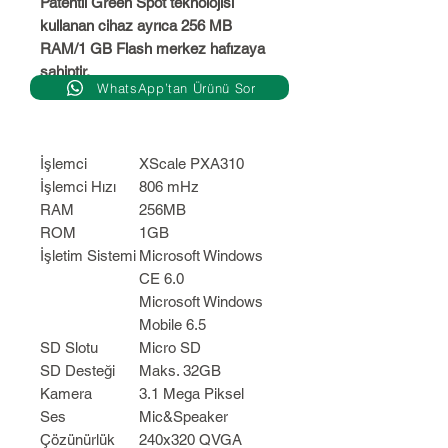
Patentli Green Spot teknolojisi
kullanan cihaz ayrıca 256 MB
RAM/1 GB Flash merkez hafızaya
sahiptir.
WhatsApp’tan Ürünü Sor
İşlemci
XScale PXA310
İşlemci Hızı
806 mHz
RAM
256MB
ROM
1GB
İşletim Sistemi
Microsoft Windows
CE 6.0
Microsoft Windows
Mobile 6.5
SD Slotu
Micro SD
SD Desteği
Maks. 32GB
Kamera
3.1 Mega Piksel
Ses
Mic&Speaker
Çözünürlük
240x320 QVGA