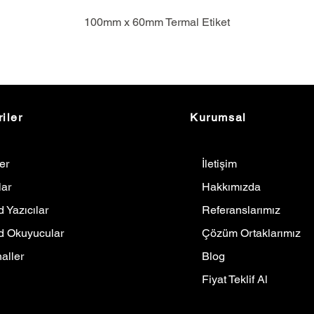
100mm x 60mm Termal Etiket
iler
Kurumsal
ler
İletişim
lar
Hakkımızda
 Yazıcılar
Referanslarımız
d Okuyucular
Çözüm Ortaklarımız
aller
Blog
Fiyat Teklif Al