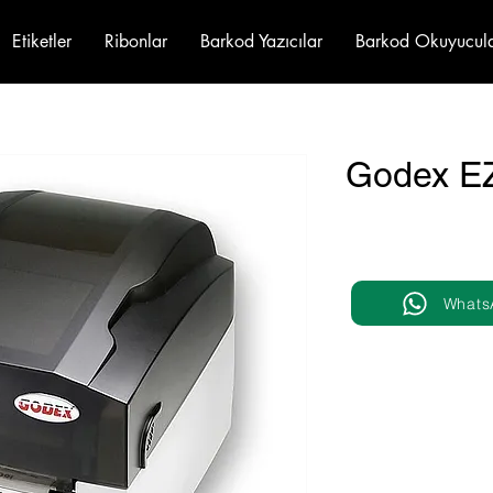
Etiketler
Ribonlar
Barkod Yazıcılar
Barkod Okuyucul
Godex E
Whats