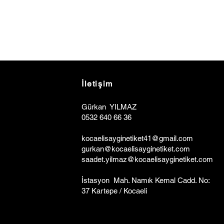
İletişim
Gürkan YILMAZ
0532 640 66 36
kocaelisa
y
ginetiket41@gmail.com
gurkan@kocaelisayginetiket.com
saadet.yilmaz@kocaelisayginetiket.com
İstasyon Mah. Namık Kemal Cadd. No:
37 Kartepe / Kocaeli