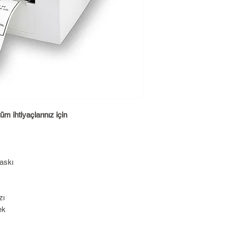
üm ihtiyaçlarınız için
Baskı
zı
ek