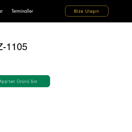
ar
Terminaller
Bize Ulaşın
Z-1105
App’tan Ürünü Sor