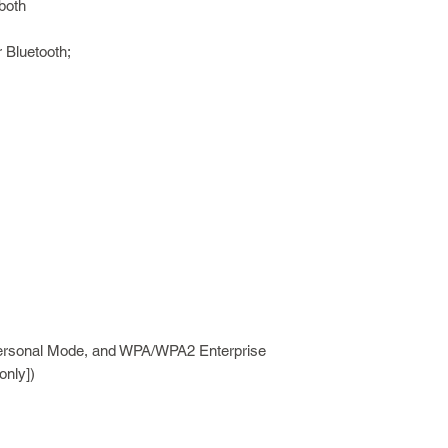
both
r Bluetooth;
rsonal Mode, and WPA/WPA2 Enterprise
nly])