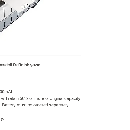
asiteli üstün bir yazıcı
2200mAh
y will retain 50% or more of original capacity
. Battery must be ordered separately.
ry:
s