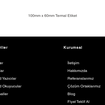
100mm x 60mm Termal Etiket
iler
Kurumsal
ler
İletişim
lar
Hakkımızda
 Yazıcılar
Referanslarımız
d Okuyucular
Çözüm Ortaklarımız
aller
Blog
Fiyat Teklif Al