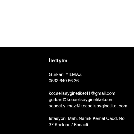
İletişim
Gürkan YILMAZ
0532 640 66 36
kocaelisa
y
ginetiket41@gmail.com
gurkan@kocaelisayginetiket.com
saadet.yilmaz@kocaelisayginetiket.com
İstasyon Mah. Namık Kemal Cadd. No:
37 Kartepe / Kocaeli