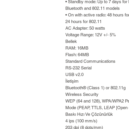
• Standby mode: Up to 7 days for 
Bluetooth and 802.11 models
• On with active radio: 48 hours fo
24 hours for 802.11
AC Adapter: 50 watts
Voltage Range: 12V +/- 5%
Bellek
RAM: 16MB
Flash: 64MB
Standard Communications
RS-232 Serial
USB v2.0
İletişim
Bluetooth® (Class 1) or 802.11g
Wireless Security
WEP (64 and 128), WPA/WPA2 Pe
Mode (PEAP, TTLS, LEAP [Open o
Baskı Hızı Ve Çözünürlük
4 ips (100 mm/s)
203 dpi (8 dots/mm)