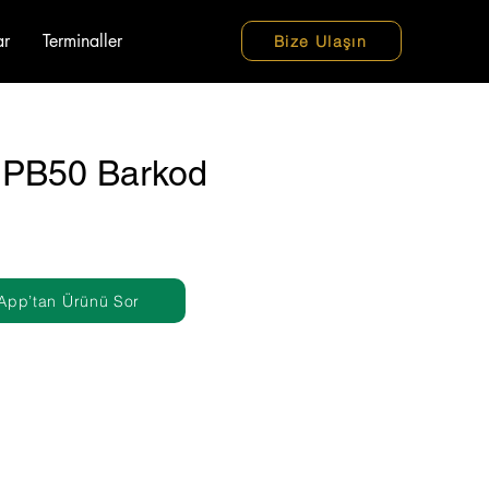
ar
Terminaller
Bize Ulaşın
 PB50 Barkod
App’tan Ürünü Sor