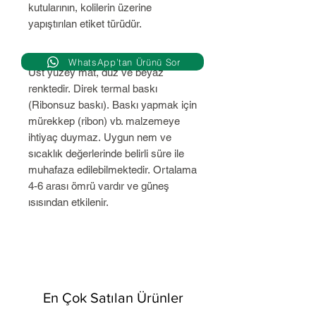
kutularının, kolilerin üzerine
yapıştırılan etiket türüdür.
WhatsApp’tan Ürünü Sor
Üst yüzey mat, düz ve beyaz
renktedir. Direk termal baskı
(Ribonsuz baskı). Baskı yapmak için
mürekkep (ribon) vb. malzemeye
ihtiyaç duymaz. Uygun nem ve
sıcaklık değerlerinde belirli süre ile
muhafaza edilebilmektedir. Ortalama
4-6 arası ömrü vardır ve güneş
ısısından etkilenir.
En Çok Satılan Ürünler