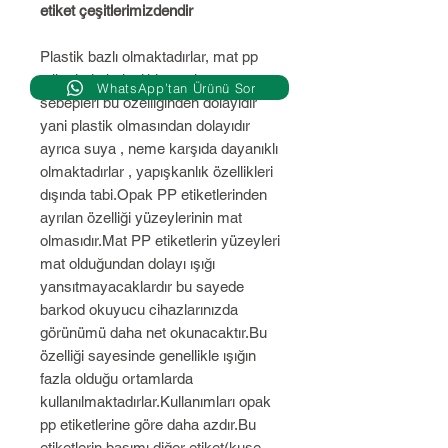
etiket çeşitlerimizdendir
Plastik bazlı olmaktadırlar, mat pp
etiketlerin kolaylıkla yırtılmama
WhatsApp’tan Ürünü Sor
sebepleri bu özelliğinden dolayıdır
yani plastik olmasından dolayıdır
ayrıca suya , neme karşıda dayanıklı
olmaktadırlar , yapışkanlık özellikleri
dışında tabi.Opak PP etiketlerinden
ayrılan özelliği yüzeylerinin mat
olmasıdır.Mat PP etiketlerin yüzeyleri
mat olduğundan dolayı ışığı
yansıtmayacaklardır bu sayede
barkod okuyucu cihazlarınızda
görünümü daha net okunacaktır.Bu
özelliği sayesinde genellikle ışığın
fazla olduğu ortamlarda
kullanılmaktadırlar.Kullanımları opak
pp etiketlerine göre daha azdır.Bu
etiketlerin basımı diğer etiket(kuşe,