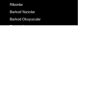
Ribonlar
Barkod Yazıcılar
Barkod Okuyucular
Terminaller
Kurumsal
İletişim
Hakkımızda
Referanslarımız
Çözüm Ortaklarımız
Blog
Fiyat Teklif Al