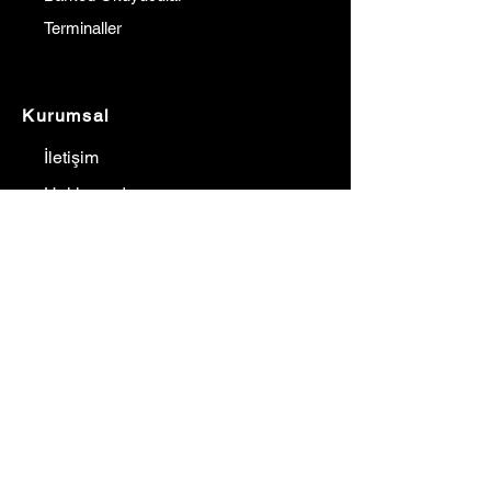
Terminaller
Kurumsal
İletişim
Hakkımızda
Referanslarımız
Çözüm Ortaklarımız
Blog
Fiyat Teklif Al
İletişim
Gürkan YILMAZ
0532 640 66 36