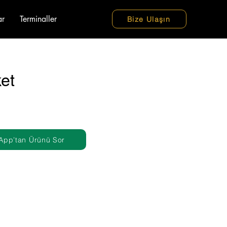
ar
Terminaller
Bize Ulaşın
et
App’tan Ürünü Sor