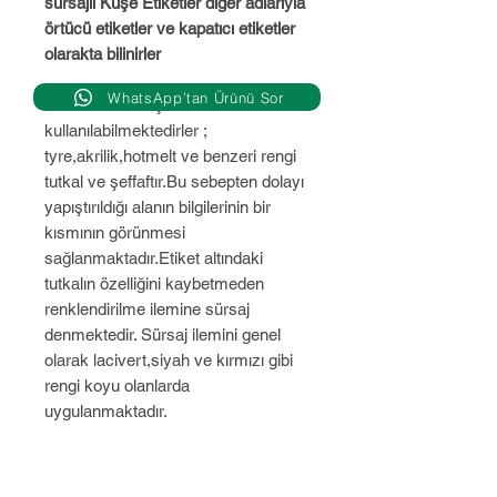
sürsajlı Kuşe Etiketler diğer adlarıyla
örtücü etiketler ve kapatıcı etiketler
olarakta bilinirler
WhatsApp’tan Ürünü Sor
Her türlü etiket çeitlerinde
kullanılabilmektedirler ;
tyre,akrilik,hotmelt ve benzeri rengi
tutkal ve şeffaftır.Bu sebepten dolayı
yapıştırıldığı alanın bilgilerinin bir
kısmının görünmesi
sağlanmaktadır.Etiket altındaki
tutkalın özelliğini kaybetmeden
renklendirilme ilemine sürsaj
denmektedir. Sürsaj ilemini genel
olarak lacivert,siyah ve kırmızı gibi
rengi koyu olanlarda
uygulanmaktadır.