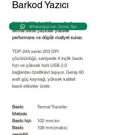
Barkod Yazıcı
TSC ™ TTP-244CE masaüstü
WhatsApp’tan Ürünü Sor
termal serisi yazıcılar yüksek
performans ve düşük maliyet sunar.
TDP-244 serisi 203 DPI
çözünürlüğü, saniyede 4 inçlik baskı
hızı ve yüksek hızlı USB 2.0
bağlantısı özellikleri taşıyor. Geniş 60
watt güç kaynağı, yüksek kaliteli
basılı etiketler üretir.
Baskı
Termal Transfer
Metodu
Baskı hızı
102 mm/sn
Baskı
108 mm(maks)
genişliği