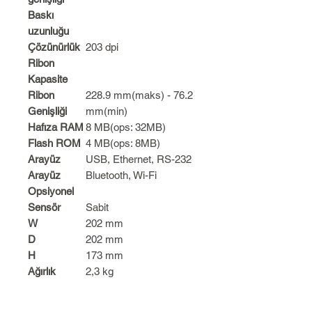
Baskı
uzunluğu
Çözünürlük
203 dpi
Ribon
Kapasite
Ribon
228.9 mm(maks) - 76.2
Genişliği
mm(min)
Hafıza RAM
8 MB(ops: 32MB)
Flash ROM
4 MB(ops: 8MB)
Arayüz
USB, Ethernet, RS-232
Arayüz
Bluetooth, Wi-Fi
Opsiyonel
Sensör
Sabit
W
202 mm
D
202 mm
H
173 mm
Ağırlık
2,3 kg