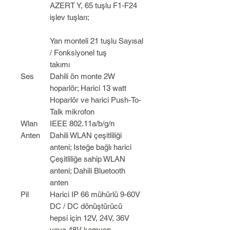
AZERT Y, 65 tuşlu F1-F24
işlev tuşları;
Yan monteli 21 tuşlu Sayısal
/ Fonksiyonel tuş
takımı
Ses
Dahili ön monte 2W
hoparlör; Harici 13 watt
Hoparlör ve harici Push-To-
Talk mikrofon
Wlan
IEEE 802.11a/b/g/n
Anten
Dahili WLAN çeşitliliği
anteni; Isteğe bağlı harici
Çeşitliliğe sahip WLAN
anteni; Dahili Bluetooth
anten
Pil
Harici IP 66 mühürlü 9-60V
DC / DC dönüştürücü
hepsi için 12V, 24V, 36V
veya 48V kamyon