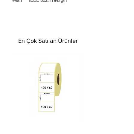
Wlan
IEEE 802.11a/b/g/n
En Çok Satılan Ürünler
100mm x 60mm Termal Etiket