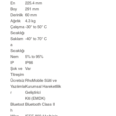
En
225.4 mm
Boy
291 mm
Derinlik
60 mm
Ağırlık
4.3 kg
Çalışma
-30° to 50° C
Sıcaklığı
Saklam
-40° to 70° C
a
Sıcaklığı
Nem
5% to 95%
IP
IP66
Şok ve
Var
Titreşim
Ücretsiz
RhoMobile Süiti ve
Yazılımla
Kurumsal Hareketlilik
r
Geliştirici
Kiti (EMDK)
Bluetoot
Bluetooth Class II
h