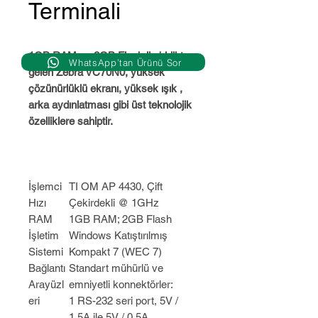
Terminali
1GB RAM ve 2GB Flash ile birlikte
WhatsApp’tan Ürünü Sor
gelen Zebra VC70N0, yüksek
çözünürlüklü ekranı, yüksek ışık ,
arka aydınlatması gibi üst teknolojik
özelliklere sahiptir.
İşlemci
TI OM AP 4430, Çift
Hızı
Çekirdekli @ 1GHz
RAM
1GB RAM; 2GB Flash
İşletim
Windows Katıştırılmış
Sistemi
Kompakt 7 (WEC 7)
Bağlantı
Standart mühürlü ve
Arayüzl
emniyetli konnektörler:
eri
1 RS-232 seri port, 5V /
1.5A ile 5V / 0.5A