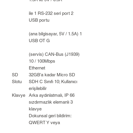
ile 1 RS-232 seri port 2
USB portu
(ana bilgisayar, 5V / 1.5A) 1
USB OT G
(servis) CAN-Bus (J1939)
10 / 100Mbps
Ethernet
SD
32GB'a kadar Micro SD
Slotu
SDH C Sınıfı 10; Kullanıcı
erişilebilir
Klavye
Arka aydınlatmalı, IP 66
sızdırmazlık elemanlı 3
klavye
Dokunsal geri bildirim:
QWERT Y veya