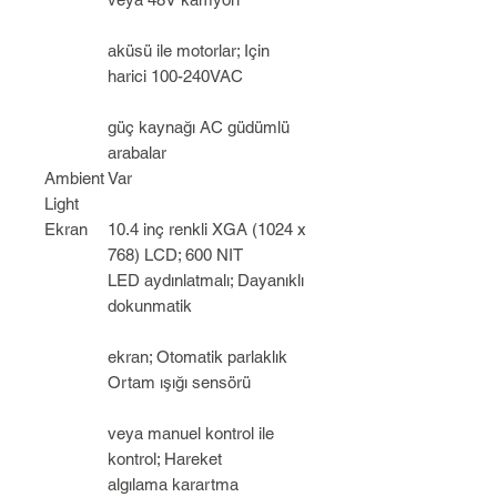
aküsü ile motorlar; Için
harici 100-240VAC
güç kaynağı AC güdümlü
arabalar
Ambient
Var
Light
Ekran
10.4 inç renkli XGA (1024 x
768) LCD; 600 NIT
LED aydınlatmalı; Dayanıklı
dokunmatik
ekran; Otomatik parlaklık
Ortam ışığı sensörü
veya manuel kontrol ile
kontrol; Hareket
algılama karartma