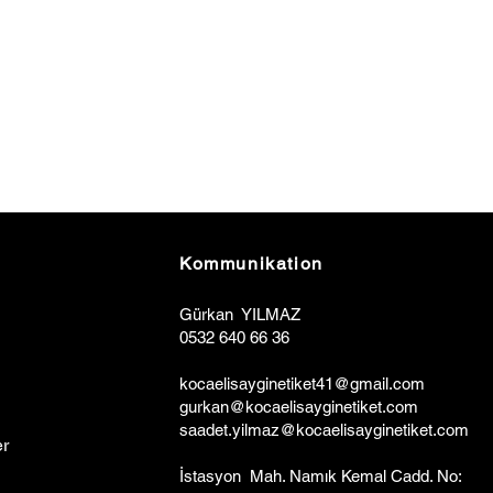
Kommunikation
Gürkan YILMAZ
0532 640 66 36
kocaelisa
y
ginetiket41@gmail.com
gurkan@kocaelisayginetiket.com
saadet.yilmaz@kocaelisayginetiket.com
r
İstasyon Mah. Namık Kemal Cadd. No: