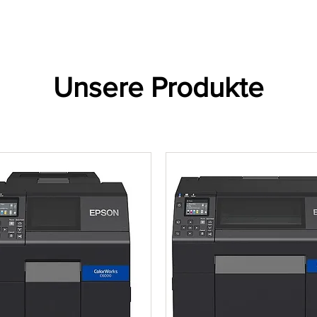
Etiketler
Ribonlar
Barkod Yazıcılar
Barkod Okuyucul
Unsere Produkte