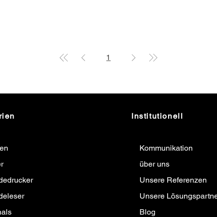
1
rien
Institutionell
ten
Kommunikation
r
über uns
dedrucker
Unsere Referenzen
deleser
Unsere Lösungspartne
nals
Blog