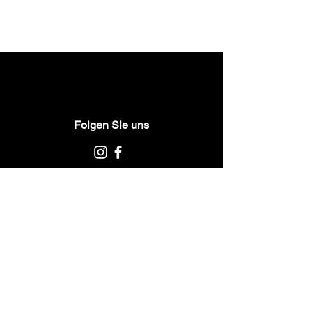
UPM
Frimpeks
RAFLATAC
Folgen Sie uns
Mo. - Sa. 9:00-18:00 Uhr
Kategorien
Etiketten
Bänder
Barcodedrucker