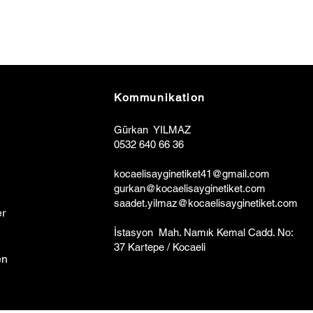
Kommunikation
Gürkan YILMAZ
0532 640 66 36
kocaelisa
y
ginetiket41@gmail.com
gurkan@kocaelisayginetiket.com
saadet.yilmaz@kocaelisayginetiket.com
r
İstasyon Mah. Namık Kemal Cadd. No:
37 Kartepe / Kocaeli
en