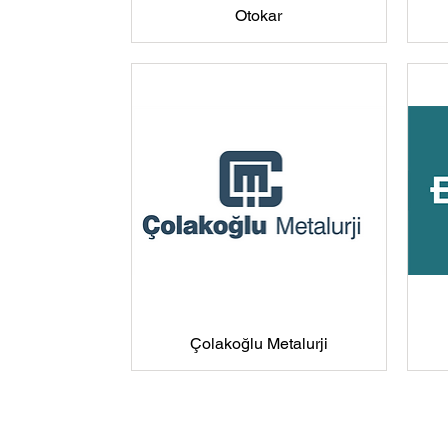
Otokar
Çolakoğlu Metalurji