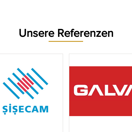
Etiketler
Ribonlar
Barkod Yazıcılar
Barkod Okuyucul
Unsere Referenzen