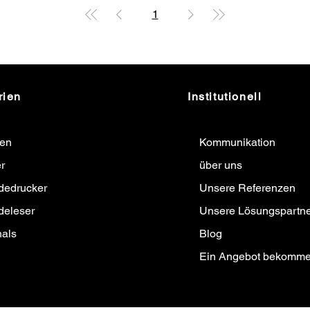
1
rien
Institutionell
ten
Kommunikation
r
über uns
dedrucker
Unsere Referenzen
deleser
Unsere Lösungspartne
nals
Blog
Ein Angebot bekomm