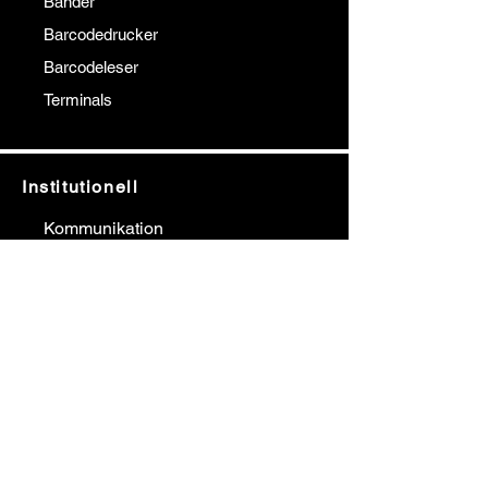
Bänder
Barcodedrucker
Barcodeleser
Terminals
Institutionell
Kommunikation
über uns
Unsere Referenzen
Unsere Lösungspartner
Blog
Ein Angebot bekommen
Kommunikation