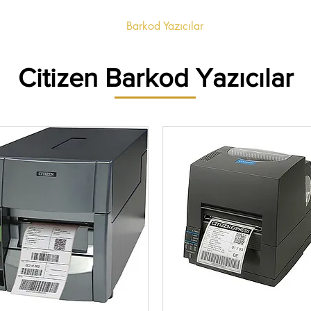
Etiketler
Ribonlar
Barkod Yazıcılar
Barkod Okuyucul
Citizen Barkod Yazıcılar