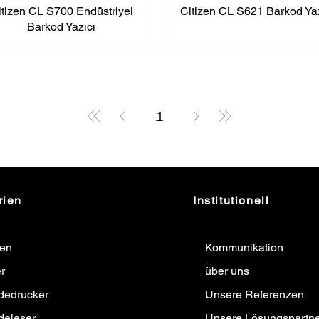
itizen CL S700 Endüstriyel
Citizen CL S621 Barkod Yaz
Barkod Yazıcı
1
rien
Institutionell
ten
Kommunikation
r
über uns
dedrucker
Unsere Referenzen
deleser
Unsere Lösungspartne