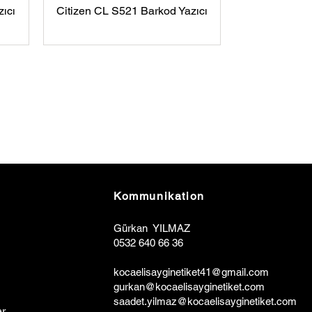
ıcı
Citizen CL S521 Barkod Yazıcı
Kommunikation
Gürkan YILMAZ
0532 640 66 36
kocaelisa
y
ginetiket41@gmail.com
gurkan@kocaelisayginetiket.com
saadet.yilmaz@kocaelisayginetiket.com
r