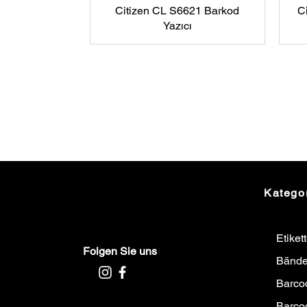
Citizen CL S6621 Barkod
C
Yazıcı
Katego
Etiket
Folgen Sie uns
Bände
Barco
Barco